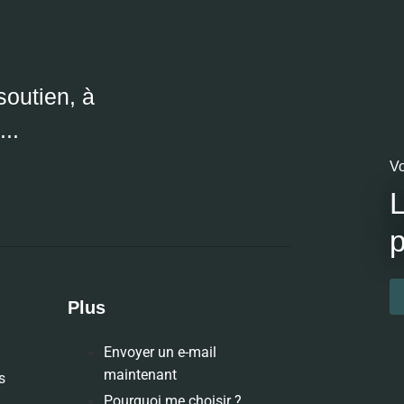
outien, à
..
Vo
L
p
Plus
Envoyer un e-mail
maintenant
s
Pourquoi me choisir ?