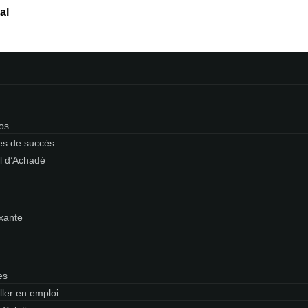
al
os
res de succès
l d’Achadé
xante
es
ller en emploi