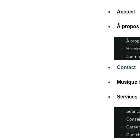
Accueil
À propos
À prop
Histoi
Journa
Contact
Musique r
Services
Séanc
Consei
Career
Cherch