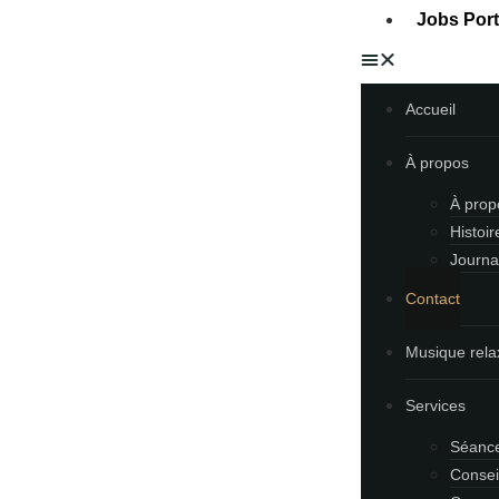
Jobs Port
Accueil
À propos
À prop
Histoi
Journa
Contact
Musique rela
Services
Séanc
Consei