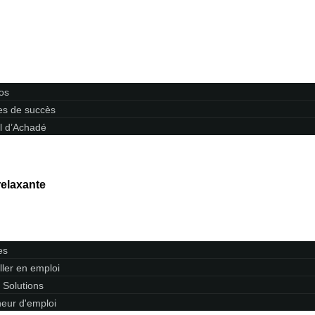
os
res de succès
l d’Achadé
elaxante
es
ller en emploi
 Solutions
eur d'emploi